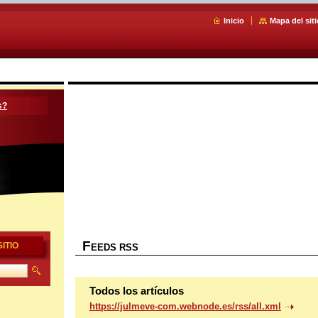
Inicio
Mapa del siti
s?
F
ITIO
EEDS RSS
Todos los artículos
https://julmeve-com.webnode.es/rss/all.xml