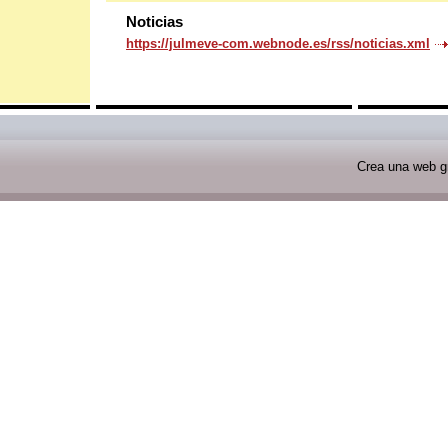
Noticias
https://julmeve-com.webnode.es/rss/noticias.xml
Crea una web gr