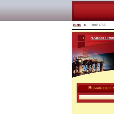
Inicio
Feeds RSS
¿Quiénes somo
B
USCAR EN EL S